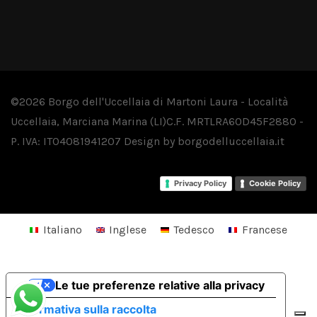
©2026 Borgo dell'Uccellaia di Martoni Laura - Località
Uccellaia, Marciana Marina (LI)
C.F. MRTLRA60D45F288O -
P. IVA: IT04081941207
Design by
borgodelluccellaia.it
Privacy Policy
Cookie Policy
Italiano
Inglese
Tedesco
Francese
Le tue preferenze relative alla privacy
Informativa sulla raccolta